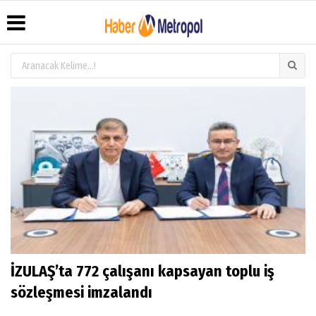
Üye Paneli
Hava
Köşe
Künye
Durumu
Yazarları
Haber
İletişim
Arşivi
Anketler
Video
Çerez
Galeri
Gazete
Politikası
Arşivi
Foto
Gizlilik
Galeri
İlkeleri
İZULAŞ’ta 772 çalışanı kapsayan toplu iş
sözleşmesi imzalandı