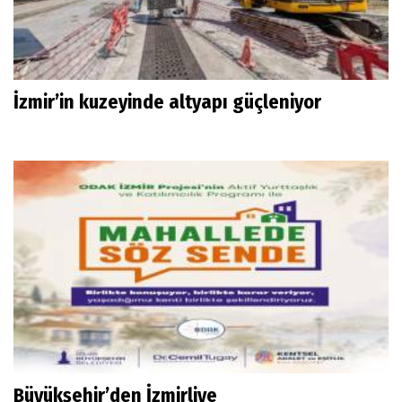
İzmir’in kuzeyinde altyapı güçleniyor
Büyükşehir’den İzmirliye