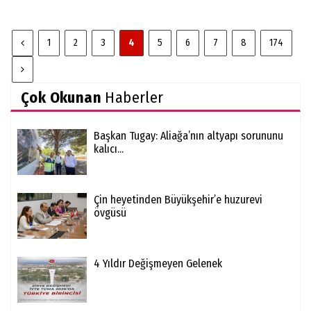
1
2
3
4
5
6
7
8
174
Çok Okunan
Haberler
Başkan Tugay: Aliağa’nın altyapı sorununu
kalıcı...
Çin heyetinden Büyükşehir’e huzurevi
övgüsü
4 Yıldır Değişmeyen Gelenek