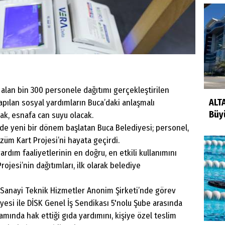
 alan bin 300 personele dağıtımı gerçekleştirilen
ALT
apılan sosyal yardımların Buca’daki anlaşmalı
Büyü
cak, esnafa can suyu olacak.
nde yeni bir dönem başlatan Buca Belediyesi; personel,
üm Kart Projesi’ni hayata geçirdi.
rdım faaliyetlerinin en doğru, en etkili kullanımını
ojesi’nin dağıtımları, ilk olarak belediye
t Sanayi Teknik Hizmetler Anonim Şirketi’nde görev
yesi ile DİSK Genel İş Sendikası 5'nolu Şube arasında
mında hak ettiği gıda yardımını, kişiye özel teslim