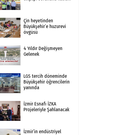
Çin heyetinden
Büyükşehir’e huzurevi
övgüsü
4 Yıldır Değişmeyen
Gelenek
LGS tercih döneminde
Büyükşehir öğrencilerin
yanında
İzmir Esnafı İZKA
Projeleriyle Şahlanacak
İzmir’in endüstriyel