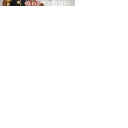
t kurtaran baba, kızını
larda şampiyonluğa...
AYLILARDAN ARKAS’A TEPKİ: "İzmir
k Altay’ı...