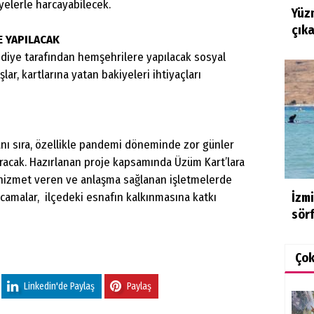
iyelerle harcayabilecek.
Yüzm
çıka
E YAPILACAK
ediye tarafından hemşehrilere yapılacak sosyal
lar, kartlarına yatan bakiyeleri ihtiyaçları
yanı sıra, özellikle pandemi döneminde zor günler
racak. Hazırlanan proje kapsamında Üzüm Kart’lara
hizmet veren ve anlaşma sağlanan işletmelerde
rcamalar, ilçedeki esnafın kalkınmasına katkı
İzm
sör
Ço
Linkedin'de Paylaş
Paylaş