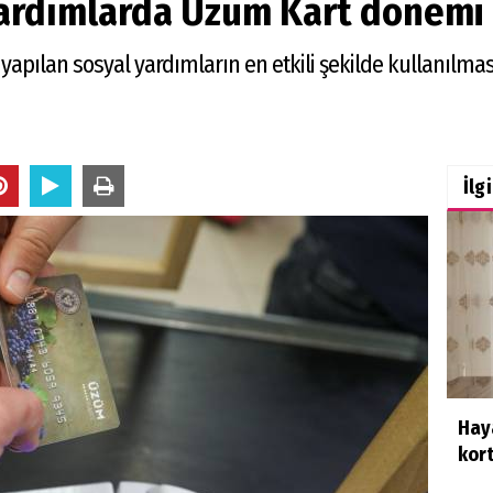
yardımlarda Üzüm Kart dönemi
e yapılan sosyal yardımların en etkili şekilde kullanı
İlg
Haya
kort