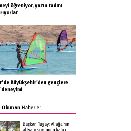
eyi öğreniyor, yazın tadını
rıyorlar
ir’de Büyükşehir’den gençlere
f deneyimi
k Okunan
Haberler
Başkan Tugay: Aliağa’nın
altyapı sorununu kalıcı...