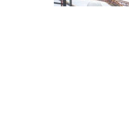
12 Nisan 2021 - 13:36
İzmir Büyükşehir Belediyesi Ödemiş 
Küçük Menderes ve Bakırçay havzal
atıklardan elektrik ve gübre üretec
sürdüğü her iki tesiste deneme üreti