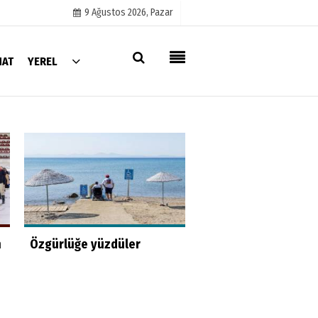
9 Ağustos 2026, Pazar
NAT
YEREL
Künye
İletişim
Çerez Politikası
Gizlilik İlkeleri
Hayat kurtaran bab
n
Özgürlüğe yüzdüler
kızını kortlarda
şampiyonluğa hazırl