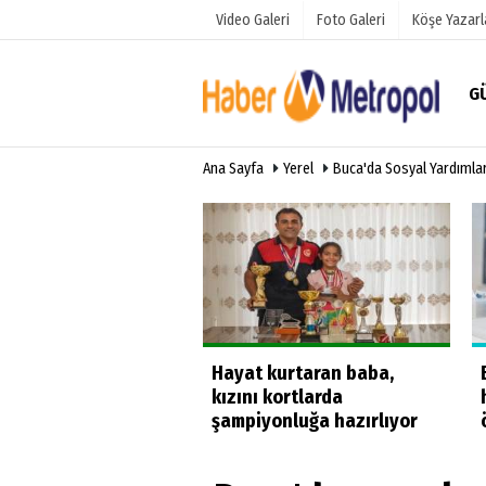
Video Galeri
Foto Galeri
Köşe Yazarl
G
Ana Sayfa
Yerel
Buca'da Sosyal Yardıml
Üye Paneli
Hava Duru
Haber Arşivi
Anketler
Gazete Arşivi
üğe yüzdüler
Hayat kurtaran baba,
kızını kortlarda
şampiyonluğa hazırlıyor