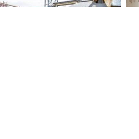
Haya
kort
ve Bergama’da kurduğu katı atık yönetim tesisleriyle
ALT
arının hem katı atık sorununu çözecek hem de
Büyü
ek. Pandemi sürecine rağmen çalışmaların kesintisiz
mi başladı. Başkan Soyer atıkları bir kaynak olarak