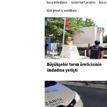
buca belediyesi
üzüm kart projesi
buca i
di̇sk genel i̇ş sendikası
Büyükşehir tarım üreticisinin
imdadına yetişti