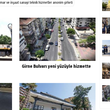
̇mar ve i̇nşaat sanayi teknik hizmetler anonim şirketi
Girne Bulvarı yeni yüzüyle hizmette