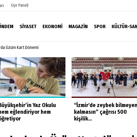
Üye Paneli
arı
ÜNDEM
SIYASET
EKONOMI
MAGAZIN
SPOR
KÜLTÜR-SA
arda Üzüm Kart Dönemi
mu
Köşe Yazarları
Video Galeri
Foto Galeri
Büyükşehir’in Yaz Okulu
“İzmir'de zeybek bilmeye
hem eğlendiriyor hem
kalmasın” çağrısı 500
öğretiyor
kişilik...