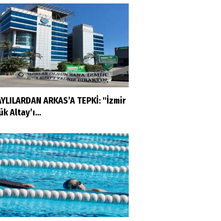
AYLILARDAN ARKAS’A TEPKİ: "İzmir
k Altay’ı...