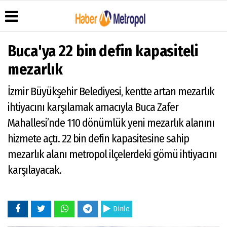
Buca'ya 22 bin defin kapasiteli
mezarlık
Üye Paneli
Hava
Köşe
Künye
İzmir Büyükşehir Belediyesi, kentte artan mezarlık
Durumu
Yazarları
Haber
İletişim
ihtiyacını karşılamak amacıyla Buca Zafer
Arşivi
Anketler
Video
Çerez
Galeri
Gazete
Politikası
Mahallesi’nde 110 dönümlük yeni mezarlık alanını
Arşivi
Foto
Gizlilik
hizmete açtı. 22 bin defin kapasitesine sahip
Galeri
İlkeleri
mezarlık alanı metropol ilçelerdeki gömü ihtiyacını
karşılayacak.
Dinle