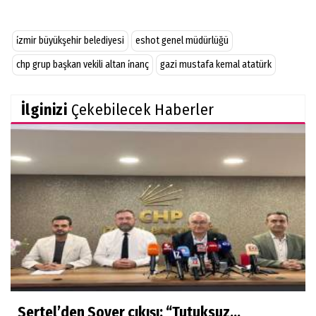
i̇zmir büyükşehir belediyesi
eshot genel müdürlüğü
chp grup başkan vekili altan i̇nanç
gazi mustafa kemal atatürk
İlginizi
Çekebilecek Haberler
Sertel’den Soyer çıkışı: “Tutuksuz...