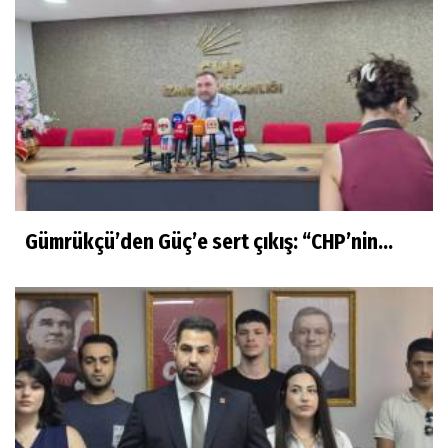
Gümrükçü’den Güç’e sert çıkış: “CHP’nin...