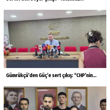
Gümrükçü’den Güç’e sert çıkış: “CHP’nin...