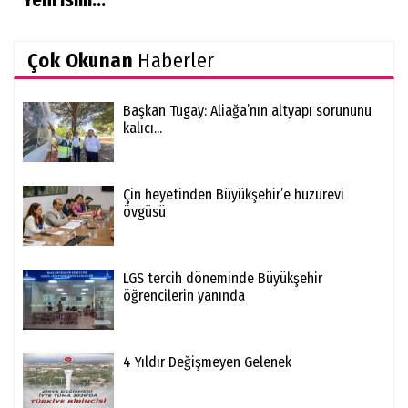
Yeni isim...
Çok Okunan
Haberler
Başkan Tugay: Aliağa’nın altyapı sorununu
kalıcı...
Çin heyetinden Büyükşehir’e huzurevi
övgüsü
LGS tercih döneminde Büyükşehir
öğrencilerin yanında
4 Yıldır Değişmeyen Gelenek