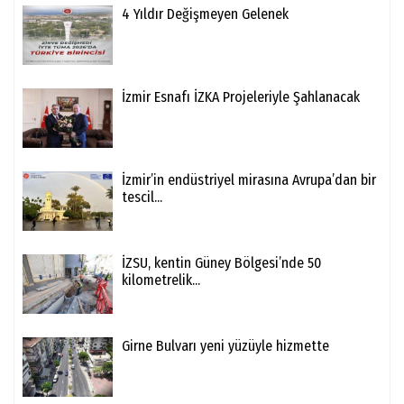
4 Yıldır Değişmeyen Gelenek
İzmir Esnafı İZKA Projeleriyle Şahlanacak
İzmir’in endüstriyel mirasına Avrupa’dan bir
tescil...
İZSU, kentin Güney Bölgesi’nde 50
kilometrelik...
Girne Bulvarı yeni yüzüyle hizmette