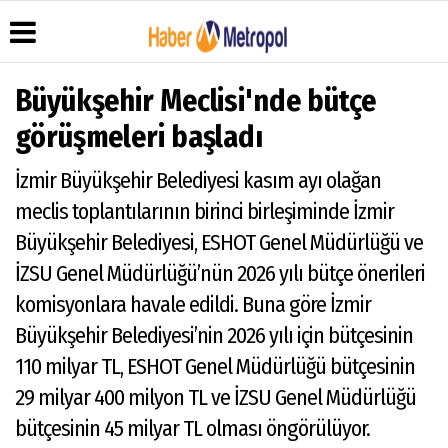
Büyükşehir Meclisi'nde bütçe
görüşmeleri başladı
Üye Paneli
Hava
Köşe
Künye
İzmir Büyükşehir Belediyesi kasım ayı olağan
Durumu
Yazarları
Haber
İletişim
meclis toplantılarının birinci birleşiminde İzmir
Arşivi
Anketler
Video
Çerez
Galeri
Gazete
Politikası
Büyükşehir Belediyesi, ESHOT Genel Müdürlüğü ve
Arşivi
Foto
Gizlilik
İZSU Genel Müdürlüğü’nün 2026 yılı bütçe önerileri
Galeri
İlkeleri
komisyonlara havale edildi. Buna göre İzmir
Büyükşehir Belediyesi’nin 2026 yılı için bütçesinin
110 milyar TL, ESHOT Genel Müdürlüğü bütçesinin
29 milyar 400 milyon TL ve İZSU Genel Müdürlüğü
bütçesinin 45 milyar TL olması öngörülüyor.