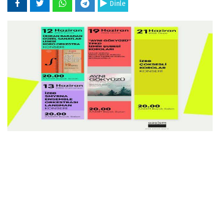
Dinle
02 Haziran 2026 - 10:53
Ahmed Adnan Saygun Sanat Merkezi haziran
ayında İzmirli sanatseverlere yaz coşkusu
yaşatacak. Çok sayıda ücretsiz konser ve sergi