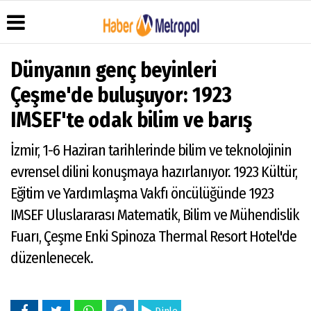
Dünyanın genç beyinleri
Çeşme'de buluşuyor: 1923
Üye Paneli
Hava
Köşe
Künye
IMSEF'te odak bilim ve barış
Durumu
Yazarları
Haber
İletişim
Arşivi
Anketler
Video
İzmir, 1-6 Haziran tarihlerinde bilim ve teknolojinin
Çerez
Galeri
Gazete
Politikası
evrensel dilini konuşmaya hazırlanıyor. 1923 Kültür,
Arşivi
Foto
Gizlilik
Galeri
Eğitim ve Yardımlaşma Vakfı öncülüğünde 1923
İlkeleri
IMSEF Uluslararası Matematik, Bilim ve Mühendislik
Fuarı, Çeşme Enki Spinoza Thermal Resort Hotel'de
düzenlenecek.