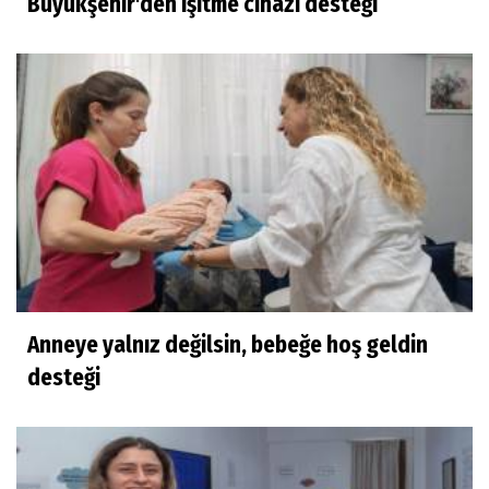
Büyükşehir'den işitme cihazı desteği
Anneye yalnız değilsin, bebeğe hoş geldin
desteği