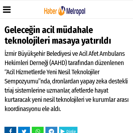
Geleceğin acil müdahale
teknolojileri masaya yatırıldı
Üye Paneli
Hava
Köşe
Künye
İzmir Büyükşehir Belediyesi ve Acil Afet Ambulans
Durumu
Yazarları
Haber
İletişim
Hekimleri Derneği (AAHD) tarafından düzenlenen
Arşivi
Anketler
Video
Çerez
Galeri
Gazete
Politikası
“Acil Hizmetlerde Yeni Nesil Teknolojiler
Arşivi
Foto
Gizlilik
Sempozyumu”nda, dronlardan yapay zeka destekli
Galeri
İlkeleri
triaj sistemlerine uzmanlar, afetlerde hayat
kurtaracak yeni nesil teknolojileri ve kurumlar arası
koordinasyonu ele aldı.
Dinle