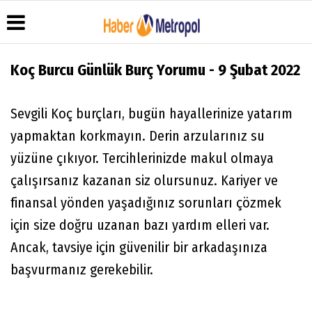
Koç Burcu Günlük Burç Yorumu - 9 Şubat 2022
Sevgili Koç burçları, bugün hayallerinize yatarım
Üye Paneli
Hava
Köşe
Künye
Durumu
Yazarları
Haber
İletişim
yapmaktan korkmayın. Derin arzularınız su
Arşivi
Anketler
Video
Çerez
yüzüne çıkıyor. Tercihlerinizde makul olmaya
Galeri
Gazete
Politikası
Arşivi
Foto
çalışırsanız kazanan siz olursunuz. Kariyer ve
Gizlilik
Galeri
İlkeleri
finansal yönden yaşadığınız sorunları çözmek
için size doğru uzanan bazı yardım elleri var.
Ancak, tavsiye için güvenilir bir arkadaşınıza
başvurmanız gerekebilir.