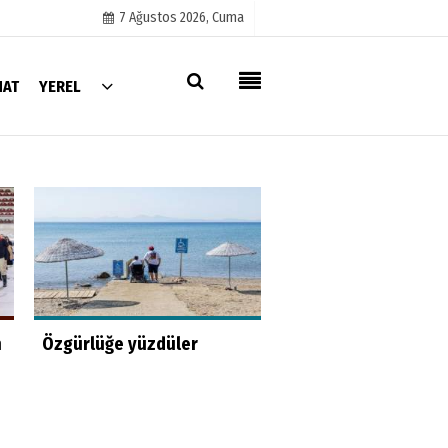
7 Ağustos 2026, Cuma
NAT
YEREL
Künye
İletişim
Çerez Politikası
Gizlilik İlkeleri
Hayat kurtaran bab
n
Özgürlüğe yüzdüler
kızını kortlarda
şampiyonluğa hazırl