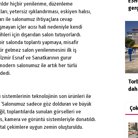
ESHO
yıldır hiçbir yenilenme, düzenleme
ger
arı, yetersiz ışıklandırması, eskiyen halısı,
rı ile salonumuz ihtiyaçlara cevap
mayan içler acısı hali nedeniyle kendi
ihleri için dışarıdan salon tutuyorlardı.
bir salonda toplantı yapmaya, misafir
ir gelmez salon yenilenmesini ilk iş
 İzmir Esnaf ve Sanatkarının gurur
odern salonumuz ile artık her türlü
 dedi.
Tor
dah
 sistemlerinin teknolojinin son ürünleri ile
a, ‘Salonumuz sadece göz dolduran ve büyük
Ço
l, toplantılarda sunulan görselleri ve
es, kamera ve görüntü sistemleriyle donatıldı.
ital çekimlere uygun zemin oluşturuldu.