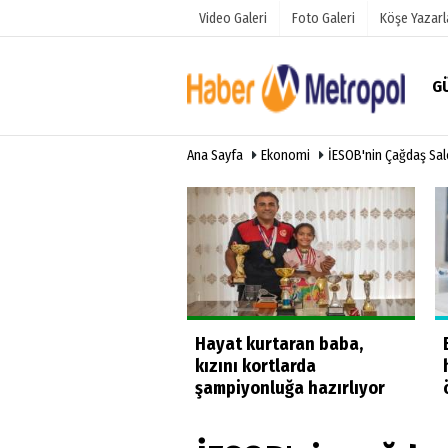
Video Galeri
Foto Galeri
Köşe Yazarl
G
Ana Sayfa
Ekonomi
İESOB'nin Çağdaş Sa
Üye Paneli
Hava Duru
Haber Arşivi
Anketler
Gazete Arşivi
üğe yüzdüler
Hayat kurtaran baba,
kızını kortlarda
şampiyonluğa hazırlıyor