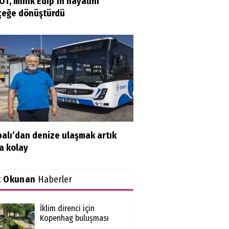
T, minik Edip’in hayalini
çeğe dönüştürdü
balı’dan denize ulaşmak artık
a kolay
k Okunan
Haberler
İklim direnci için
Kopenhag buluşması