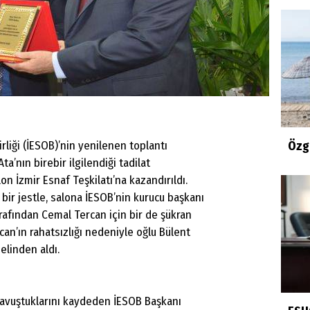
rliği (İESOB)’nin yenilenen toplantı
Özg
a’nın birebir ilgilendiği tadilat
n İzmir Esnaf Teşkilatı’na kazandırıldı.
 bir jestle, salona İESOB’nin kurucu başkanı
arafından Cemal Tercan için bir de şükran
can’ın rahatsızlığı nedeniyle oğlu Bülent
elinden aldı.
 kavuştuklarını kaydeden İESOB Başkanı