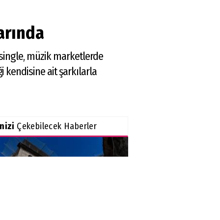
larında
ı single, müzik marketlerde
 kendisine ait şarkılarla
inizi
Çekebilecek Haberler