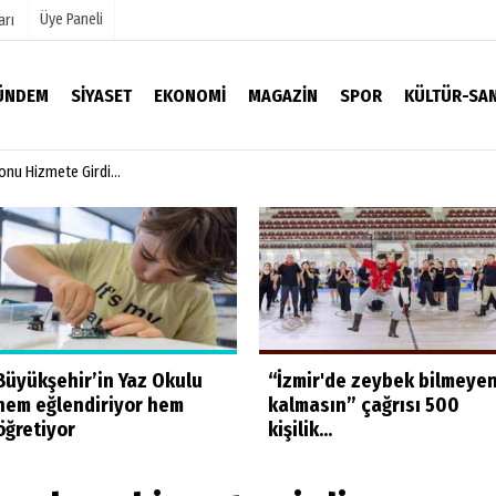
Üye Paneli
arı
ÜNDEM
SIYASET
EKONOMI
MAGAZIN
SPOR
KÜLTÜR-SA
lonu Hizmete Girdi…
mu
Köşe Yazarları
Video Galeri
Foto Galeri
Büyükşehir’in Yaz Okulu
“İzmir'de zeybek bilmeye
hem eğlendiriyor hem
kalmasın” çağrısı 500
öğretiyor
kişilik...