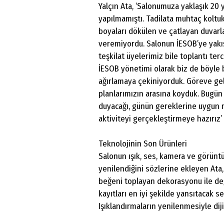
Yalçın Ata, ‘Salonumuza yaklaşık 20 
yapılmamıştı. Tadilata muhtaç koltukl
boyaları dökülen ve çatlayan duvarla
veremiyordu. Salonun İESOB’ye yakış
teşkilat üyelerimiz bile toplantı terc
İESOB yönetimi olarak biz de böyle 
ağırlamaya çekiniyorduk. Göreve gel
planlarımızın arasına koyduk. Bugün
duyacağı, günün gereklerine uygun m
aktiviteyi gerçekleştirmeye hazırız’
Teknolojinin Son Ürünleri
Salonun ışık, ses, kamera ve görüntü
yenilendiğini sözlerine ekleyen At
beğeni toplayan dekorasyonu ile deği
kayıtları en iyi şekilde yansıtacak s
Işıklandırmaların yenilenmesiyle dij