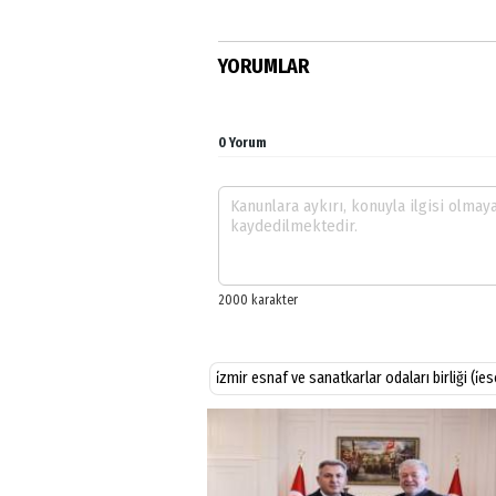
YORUMLAR
0 Yorum
i̇zmir esnaf ve sanatkarlar odaları birliği (i̇e