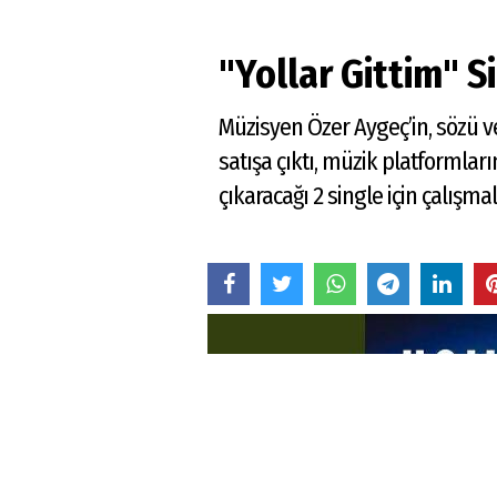
"Yollar Gittim" S
Müzisyen Özer Aygeç’in, sözü ve 
satışa çıktı, müzik platformlar
çıkaracağı 2 single için çalışma