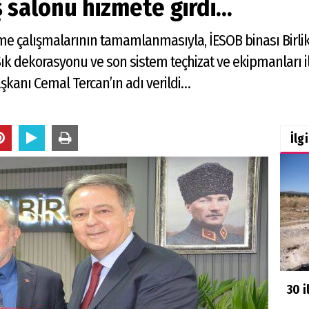
 salonu hizmete girdi…
me çalışmalarının tamamlanmasıyla, İESOB binası Birlik
 Şık dekorasyonu ve son sistem teçhizat ve ekipmanları i
şkanı Cemal Tercan’ın adı verildi…
İlg
30 i