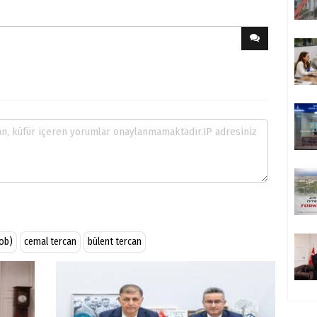
sob)
cemal tercan
bülent tercan