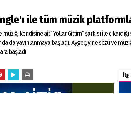
ingle'ı ile tüm müzik platform
müziği kendisine ait “Yollar Gittim” şarkısı ile çıkardığ
ında da yayınlanmaya başladı. Aygeç, yine sözü ve müziği
lara başladı
İlg