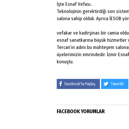
İşte Esnaf Vefası..
Teknolojinin gerektirdiği son siste
salona sahip olduk. Ayrıca İESOB yön
vefakar ve kadirşinas bir camia oldu
esnaf sanatkarına büyük hizmetler 
Tercan’ın adını bu muhteşem salona 
üyelerimizin emrindedir. İzmir Esnaf 
konuştu.
Facebook'ta Paylaş
Tweetle
FACEBOOK YORUMLAR