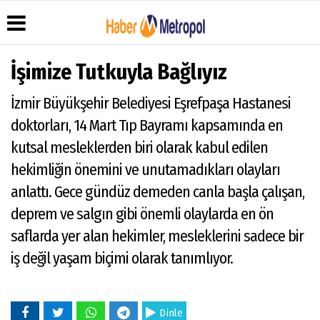
İşimize Tutkuyla Bağlıyız
İzmir Büyükşehir Belediyesi Eşrefpaşa Hastanesi
Üye Paneli
Hava
Köşe
Künye
doktorları, 14 Mart Tıp Bayramı kapsamında en
Durumu
Yazarları
Haber
İletişim
kutsal mesleklerden biri olarak kabul edilen
Arşivi
Anketler
Video
Çerez
Galeri
hekimliğin önemini ve unutamadıkları olayları
Gazete
Politikası
Arşivi
Foto
anlattı. Gece gündüz demeden canla başla çalışan,
Gizlilik
Galeri
İlkeleri
deprem ve salgın gibi önemli olaylarda en ön
saflarda yer alan hekimler, mesleklerini sadece bir
iş değil yaşam biçimi olarak tanımlıyor.
Dinle