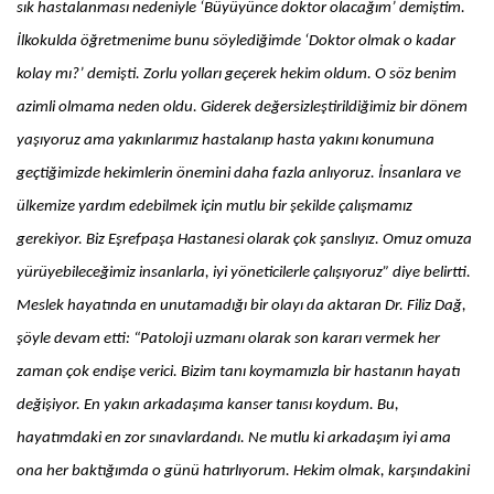
sık hastalanması nedeniyle ‘Büyüyünce doktor olacağım’ demiştim.
İlkokulda öğretmenime bunu söylediğimde ‘Doktor olmak o kadar
kolay mı?’ demişti. Zorlu yolları geçerek hekim oldum. O söz benim
azimli olmama neden oldu. Giderek değersizleştirildiğimiz bir dönem
yaşıyoruz ama yakınlarımız hastalanıp hasta yakını konumuna
geçtiğimizde hekimlerin önemini daha fazla anlıyoruz. İnsanlara ve
ülkemize yardım edebilmek için mutlu bir şekilde çalışmamız
gerekiyor. Biz Eşrefpaşa Hastanesi olarak çok şanslıyız. Omuz omuza
yürüyebileceğimiz insanlarla, iyi yöneticilerle çalışıyoruz” diye belirtti.
Meslek hayatında en unutamadığı bir olayı da aktaran Dr. Filiz Dağ,
şöyle devam etti: “Patoloji uzmanı olarak son kararı vermek her
zaman çok endişe verici. Bizim tanı koymamızla bir hastanın hayatı
değişiyor. En yakın arkadaşıma kanser tanısı koydum. Bu,
hayatımdaki en zor sınavlardandı. Ne mutlu ki arkadaşım iyi ama
ona her baktığımda o günü hatırlıyorum. Hekim olmak, karşındakini