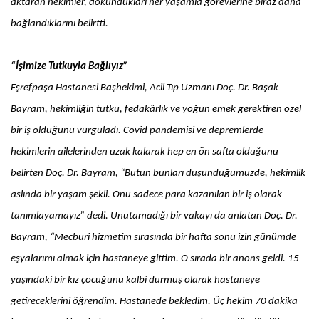
aktaran hekimler, dokundukları her yaşamla görevlerine biraz daha
bağlandıklarını belirtti.
“İşimize Tutkuyla Bağlıyız”
Eşrefpaşa Hastanesi Başhekimi, Acil Tıp Uzmanı Doç. Dr. Başak
Bayram, hekimliğin tutku, fedakârlık ve yoğun emek gerektiren özel
bir iş olduğunu vurguladı. Covid pandemisi ve depremlerde
hekimlerin ailelerinden uzak kalarak hep en ön safta olduğunu
belirten Doç. Dr. Bayram, “Bütün bunları düşündüğümüzde, hekimlik
aslında bir yaşam şekli. Onu sadece para kazanılan bir iş olarak
tanımlayamayız” dedi. Unutamadığı bir vakayı da anlatan Doç. Dr.
Bayram, “Mecburi hizmetim sırasında bir hafta sonu izin günümde
eşyalarımı almak için hastaneye gittim. O sırada bir anons geldi. 15
yaşındaki bir kız çocuğunu kalbi durmuş olarak hastaneye
getireceklerini öğrendim. Hastanede bekledim. Üç hekim 70 dakika