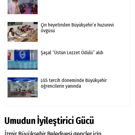
Çin heyetinden Büyükşehir’e huzurevi
övgüsü
Şaşal “Üstün Lezzet Ödülü” aldı
LGS tercih döneminde Büyükşehir
öğrencilerin yanında
Umudun İyileştirici Gücü
İzmir Büyükşehir Belediyesi gençler için