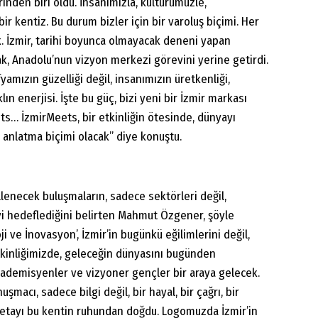
inden biri oldu. İnsanımızla, kültürümüzle,
 kentiz. Bu durum bizler için bir varoluş biçimi. Her
k. İzmir, tarihi boyunca olmayacak deneni yapan
ak, Anadolu’nun vizyon merkezi görevini yerine getirdi.
amızın güzelliği değil, insanımızın üretkenliği,
ın enerjisi. İşte bu güç, bizi yeni bir İzmir markası
ts… İzmirMeets, bir etkinliğin ötesinde, dünyayı
 anlatma biçimi olacak” diye konuştu.
illenecek buluşmaların, sadece sektörleri değil,
i hedeflediğini belirten Mahmut Özgener, şöyle
i ve İnovasyon’, İzmir’in bugünkü eğilimlerini değil,
Etkinliğimizde, geleceğin dünyasını bugünden
 akademisyenler ve vizyoner gençler bir araya gelecek.
acı, sadece bilgi değil, bir hayal, bir çağrı, bir
detayı bu kentin ruhundan doğdu. Logomuzda İzmir’in