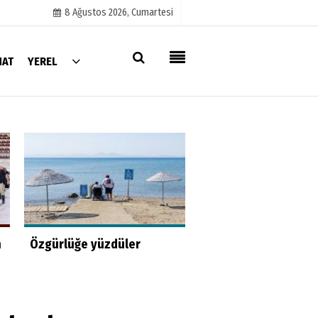
8 Ağustos 2026, Cumartesi
NAT
YEREL
Künye
İletişim
Çerez Politikası
Gizlilik İlkeleri
Hayat kurtaran bab
n
Özgürlüğe yüzdüler
kızını kortlarda
şampiyonluğa hazırl