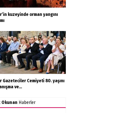
ir’in kuzeyinde orman yangını
rmı
r Gazeteciler Cemiyeti 80. yaşını
nışma ve...
k Okunan
Haberler