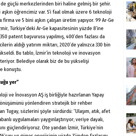
n de güçlü merkezlerinden biri haline gelmiş bir şehir.
 aşkın öğrencimiz var. 5’i faal olmak üzere 6 teknoloji
firma ve 5 bini aşkın çalışan üretim yapıyor. 99 Ar-Ge
mir, Türkiye’deki Ar-Ge kapasitesinin yüzde 8’ine
 350 patent başvurusu yapılmış, 400’den fazlası da
cilerin aldığı yatırım miktarı, 2020’de yalnızca 330 bin
kseldi. Bu tablo, İzmir’in teknoloji ve inovasyon
steriyor. Belediye olarak biz de bu yükselişi
e konuştu.
tuğu yer”
loji ve İnovasyon AŞ iş birliğiyle hazırlanan Yapay
 dönüşümünü yönlendiren stratejik bir rehber
n Tugay, sözlerini şöyle sürdürdü: “Ulaşım, atık, afet
anlı uygulamaları yaygınlaştırıyor; veriye dayalı,
şını güçlendiriyoruz. Öte yandan İzmir, Türkiye’nin
16’sını ve güneş enerjisinin yüzde 3’ünden fazlasını