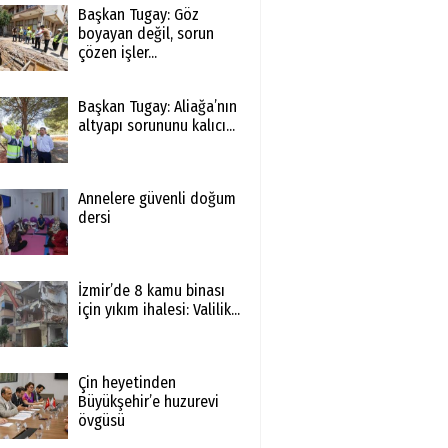
Başkan Tugay: Göz
boyayan değil, sorun
çözen işler...
Başkan Tugay: Aliağa’nın
altyapı sorununu kalıcı...
Annelere güvenli doğum
dersi
İzmir’de 8 kamu binası
için yıkım ihalesi: Valilik...
Çin heyetinden
Büyükşehir’e huzurevi
övgüsü