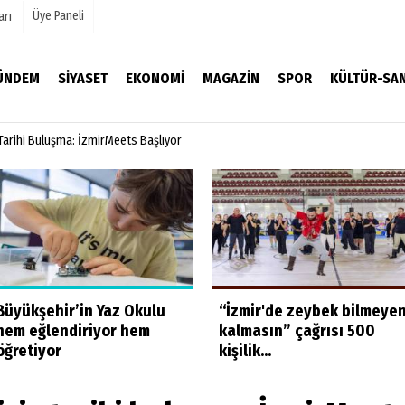
Üye Paneli
arı
ÜNDEM
SIYASET
EKONOMI
MAGAZIN
SPOR
KÜLTÜR-SA
n Tarihi Buluşma: İzmirMeets Başlıyor
mu
Köşe Yazarları
Video Galeri
Foto Galeri
Büyükşehir’in Yaz Okulu
“İzmir'de zeybek bilmeye
hem eğlendiriyor hem
kalmasın” çağrısı 500
öğretiyor
kişilik...