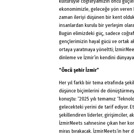
kültürüyle coğrafyamızın öncü güçler
ekonomimizle, geleceğe yön veren bir
zaman ileriyi düşünen bir kent oldu
insanlardan kurulu bir yerleşim olar
Bugün elimizdeki güç, sadece coğrafy
gençlerimizin hayal gücü ve ortak akl
ortaya yaratmaya yöneltti; İzmirMee
dinleme ve İzmir’in kendini dünyaya
“Öncü şehir İzmir”
Her yıl farklı bir tema etrafında şek
düşünce biçimlerini de dönüştürmey
konuştu: “2025 yılı temamız ‘Teknoloj
gelecekteki yerini de tarif ediyor. 
şekillendiren liderler, girişimciler,
İzmirMeets sahnesine çıkan her konuşm
miras bırakacak. İzmirMeets’in her 