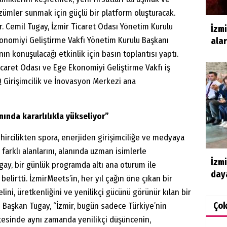
ümler sunmak için güçlü bir platform oluşturacak.
. Cemil Tugay, İzmir Ticaret Odası Yönetim Kurulu
İzm
nomiyi Geliştirme Vakfı Yönetim Kurulu Başkanı
ala
n konuşulacağı etkinlik için basın toplantısı yaptı.
icaret Odası ve Ege Ekonomiyi Geliştirme Vakfı iş
Q Girişimcilik ve İnovasyon Merkezi ana
nında kararlılıkla yükseliyor”
rcilikten spora, enerjiden girişimciliğe ve medyaya
arklı alanlarını, alanında uzman isimlerle
İzmi
gay, bir günlük programda altı ana oturum ile
daya
elirtti. İzmirMeets’in, her yıl çağın öne çıkan bir
elini, üretkenliğini ve yenilikçi gücünü görünür kılan bir
Ço
n Başkan Tugay, “İzmir, bugün sadece Türkiye’nin
tesinde aynı zamanda yenilikçi düşüncenin,