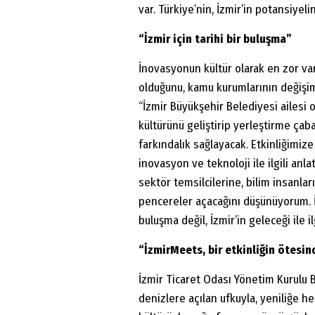
var. Türkiye’nin, İzmir’in potansiyel
“İzmir için tarihi bir buluşma”
İnovasyonun kültür olarak en zor var
olduğunu, kamu kurumlarının değişim
“İzmir Büyükşehir Belediyesi ailesi 
kültürünü geliştirip yerleştirme ça
farkındalık sağlayacak. Etkinliğimiz
inovasyon ve teknoloji ile ilgili anl
sektör temsilcilerine, bilim insanla
pencereler açacağını düşünüyorum. İz
buluşma değil, İzmir’in geleceği ile i
“İzmirMeets, bir etkinliğin ötesin
İzmir Ticaret Odası Yönetim Kurulu 
denizlere açılan ufkuyla, yeniliğe h