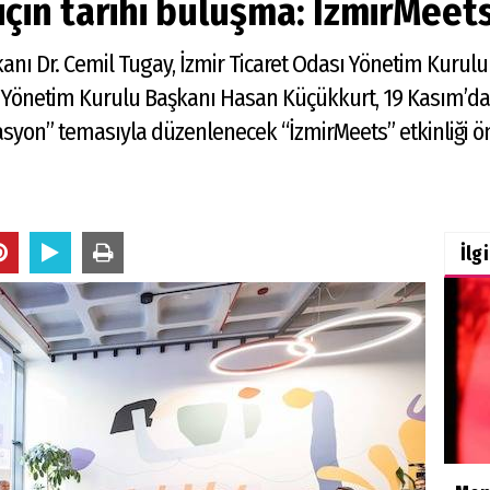
 için tarihi buluşma: İzmirMeet
kanı Dr. Cemil Tugay, İzmir Ticaret Odası Yönetim Kur
fı Yönetim Kurulu Başkanı Hasan Küçükkurt, 19 Kasım
asyon” temasıyla düzenlenecek “İzmirMeets” etkinliği ön
İlg