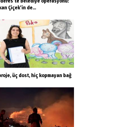
deres’te belediye operasyonu:
an Çiçek’in de...
proje, üç dost, hiç kopmayan bağ