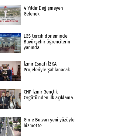
4 Yıldır Değişmeyen
Gelenek
LGS tercih döneminde
Büyükşehir öğrencilerin
yanında
İzmir Esnafı İZKA
Projeleriyle Şahlanacak
CHP İzmir Gençlik
Örgütü’nden ilk açıklama...
Girne Bulvarı yeni yüzüyle
hizmette