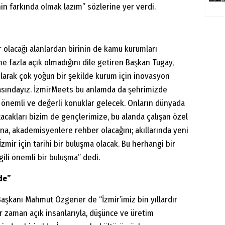
inin farkında olmak lazım” sözlerine yer verdi.
 olacağı alanlardan birinin de kamu kurumları
e fazla açık olmadığını dile getiren Başkan Tugay,
olarak çok yoğun bir şekilde kurum için inovasyon
basındayız. İzmirMeets bu anlamda da şehrimizde
e önemli ve değerli konuklar gelecek. Onların dünyada
atacakları bizim de gençlerimize, bu alanda çalışan özel
rına, akademisyenlere rehber olacağını; akıllarında yeni
mir için tarihi bir buluşma olacak. Bu herhangi bir
lgili önemli bir buluşma” dedi.
de”
Başkanı Mahmut Özgener de “İzmir’imiz bin yıllardır
er zaman açık insanlarıyla, düşünce ve üretim