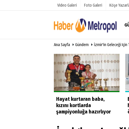
Video Galeri
Foto Galeri
Köşe Yazarl
G
Ana Sayfa
Gündem
İzmir'in Geleceği Içi
Üye Paneli
Hava Duru
Haber Arşivi
Anketler
Gazete Arşivi
üğe yüzdüler
Hayat kurtaran baba,
kızını kortlarda
şampiyonluğa hazırlıyor