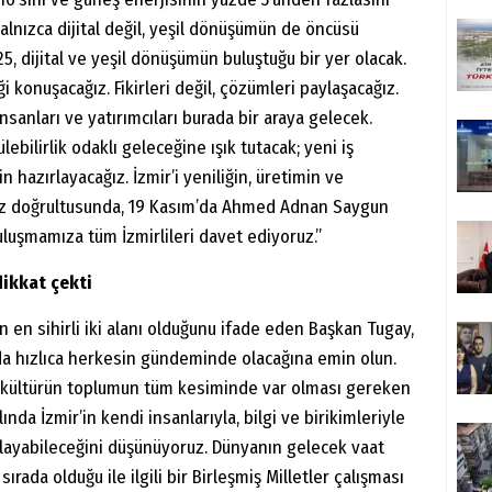
 yalnızca dijital değil, yeşil dönüşümün de öncüsü
, dijital ve yeşil dönüşümün buluştuğu bir yer olacak.
 konuşacağız. Fikirleri değil, çözümleri paylaşacağız.
 insanları ve yatırımcıları burada bir araya gelecek.
lebilirlik odaklı geleceğine ışık tutacak; yeni iş
 hazırlayacağız. İzmir’i yeniliğin, üretimin ve
z doğrultusunda, 19 Kasım’da Ahmed Adnan Saygun
uşmamıza tüm İzmirlileri davet ediyoruz.”
dikkat çekti
n en sihirli iki alanı olduğunu ifade eden Başkan Tugay,
da hızlıca herkesin gündeminde olacağına emin olun.
u kültürün toplumun tüm kesiminde var olması gereken
ında İzmir’in kendi insanlarıyla, bilgi ve birikimleriyle
ağlayabileceğini düşünüyoruz. Dünyanın gelecek vaat
sırada olduğu ile ilgili bir Birleşmiş Milletler çalışması