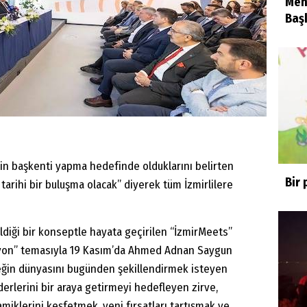
Men
Başk
eğin başkenti yapma hedefinde olduklarını belirten
Bir 
 tarihi bir buluşma olacak” diyerek tüm İzmirlilere
ildiği bir konseptle hayata geçirilen “İzmirMeets”
vasyon” temasıyla 19 Kasım’da Ahmed Adnan Saygun
eğin dünyasını bugünden şekillendirmek isteyen
nderlerini bir araya getirmeyi hedefleyen zirve,
miklerini keşfetmek, yeni fırsatları tartışmak ve