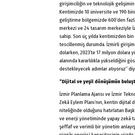
girişimciliğin ve teknolojik gelişimi
Kentimizde 10 üniversite ve 190 bini
geliştirme bölgemizde 600’den fazla 
merkezi ve 24 tasarım merkeziyle İz
sahip. Son üç yılda kentimizden bin
tescillenmiş durumda. İzmirli girişim
dolarken, 2023’te 17 milyon dolara yü
alanında kararlılıkla yükseldiğini gö
destekleyecek adımlar atıyoruz” diy
“Dijital ve yeşil dönüşümün buluş
İzmir Planlama Ajansı ve İzmir Tekno
Zekâ Eylem Planı’nın, kentin dijital
niteliğinde olduğunu hatırlatan Başka
ve enerji yönetiminde yapay zekâ tab
şeffaf ve verimli bir yönetim anlayı
rüzgâr enerjisi kapasitesinin yüzde 