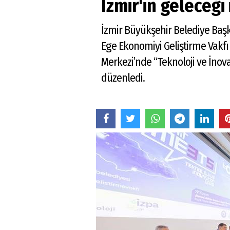
İzmir'in geleceği
İzmir Büyükşehir Belediye Baş
Ege Ekonomiyi Geliştirme Vak
Merkezi’nde “Teknoloji ve İnov
düzenledi.