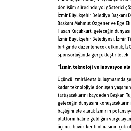
dönüşüm sürecinde yol gösterici çöz
İzmir Büyükşehir Belediye Başkanı Dr
Başkanı Mahmut Özgener ve Ege Eko
Hasan Küçükkurt, geleceğin dünyasını
İzmir Büyükşehir Belediyesi, İzmir T
birliğinde düzenlenecek etkinlik, İz
sponsorluğunda gerçekleştirilecek.
“İzmir, teknoloji ve inovasyon ala
Üçüncü İzmirMeets buluşmasında şehi
kadar teknolojiyle dönüşen yaşamın f
tartışacaklarını kaydeden Başkan Tu
geleceğin dünyasını konuşacaklarını b
başlığını ele alarak İzmir’in potansiy
platform haline geldiğini vurgulaya
üçüncü büyük kenti olmasının çok ö