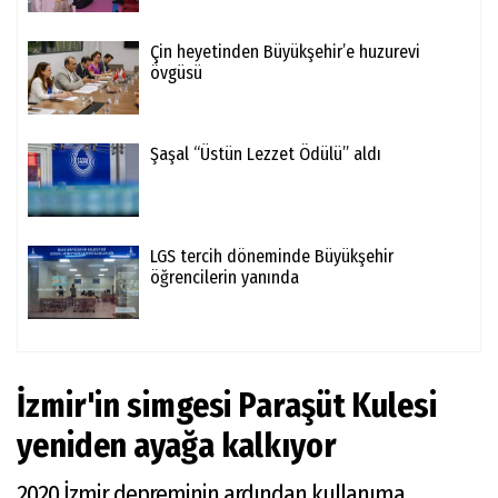
Çin heyetinden Büyükşehir’e huzurevi
övgüsü
Şaşal “Üstün Lezzet Ödülü” aldı
LGS tercih döneminde Büyükşehir
öğrencilerin yanında
İzmir'in simgesi Paraşüt Kulesi
yeniden ayağa kalkıyor
2020 İzmir depreminin ardından kullanıma