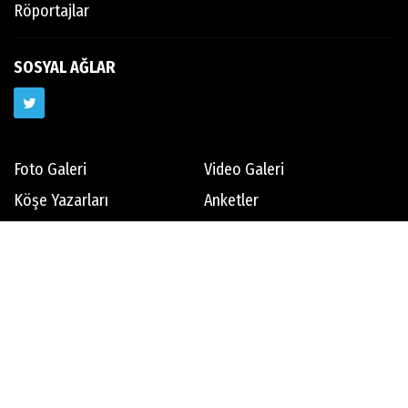
Röportajlar
SOSYAL AĞLAR
Foto Galeri
Video Galeri
Köşe Yazarları
Anketler
Yerel Haberler
Hava Durumu
Haber Arşivi
Gazete Arşivi
Künye
İletişim
Çerez Politikası
Gizlilik İlkeleri
Rss