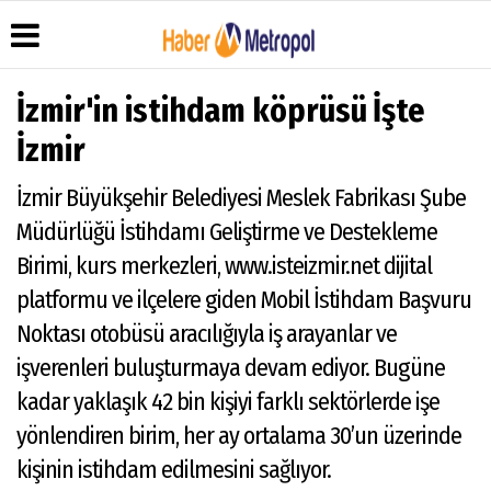
İzmir'in istihdam köprüsü İşte
İzmir
Üye Paneli
Hava
Köşe
Künye
İzmir Büyükşehir Belediyesi Meslek Fabrikası Şube
Durumu
Yazarları
Haber
İletişim
Müdürlüğü İstihdamı Geliştirme ve Destekleme
Arşivi
Anketler
Video
Çerez
Galeri
Gazete
Politikası
Birimi, kurs merkezleri, www.isteizmir.net dijital
Arşivi
Foto
Gizlilik
platformu ve ilçelere giden Mobil İstihdam Başvuru
Galeri
İlkeleri
Noktası otobüsü aracılığıyla iş arayanlar ve
işverenleri buluşturmaya devam ediyor. Bugüne
kadar yaklaşık 42 bin kişiyi farklı sektörlerde işe
yönlendiren birim, her ay ortalama 30’un üzerinde
kişinin istihdam edilmesini sağlıyor.