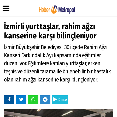
İzmirli yurttaşlar, rahim ağzı
kanserine karşı bilinçleniyor
Üye Paneli
Hava
Köşe
Künye
İzmir Büyükşehir Belediyesi, 30 ilçede Rahim Ağzı
Durumu
Yazarları
Haber
İletişim
Kanseri Farkındalık Ayı kapsamında eğitimler
Arşivi
Anketler
Video
Çerez
Galeri
Gazete
Politikası
düzenliyor. Eğitimlere katılan yurttaşlar, erken
Arşivi
Foto
Gizlilik
teşhis ve düzenli tarama ile önlenebilir bir hastalık
Galeri
İlkeleri
olan rahim ağzı kanserine karşı bilinçleniyor.
Dinle