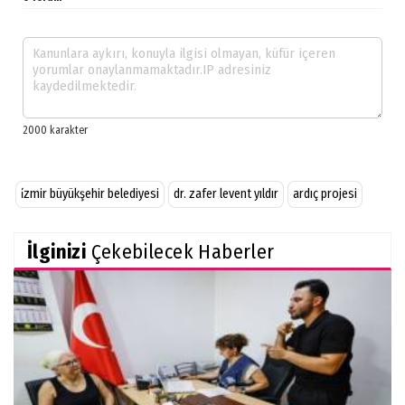
i̇zmir büyükşehir belediyesi
dr. zafer levent yıldır
ardıç projesi
İlginizi
Çekebilecek Haberler