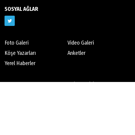
SOSYAL AĞLAR
Foto Galeri
Video Galeri
Köşe Yazarları
Anketler
Yerel Haberler
Hava Durumu
Haber Arşivi
Gazete Arşivi
Künye
İletişim
Çerez Politikası
Gizlilik İlkeleri
Rss