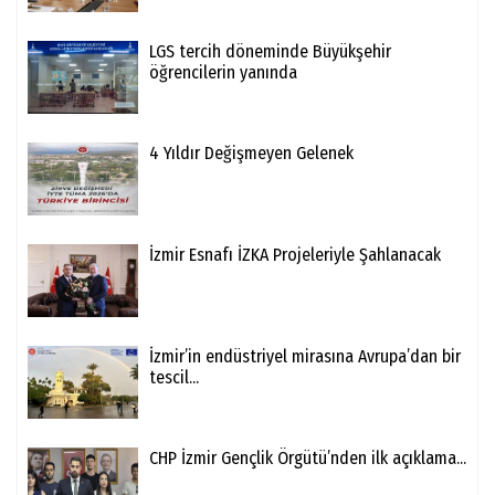
LGS tercih döneminde Büyükşehir
öğrencilerin yanında
4 Yıldır Değişmeyen Gelenek
İzmir Esnafı İZKA Projeleriyle Şahlanacak
İzmir’in endüstriyel mirasına Avrupa’dan bir
tescil...
CHP İzmir Gençlik Örgütü’nden ilk açıklama...