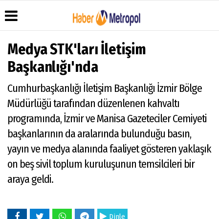
Medya STK'ları İletişim
Başkanlığı'nda
Üye Paneli
Hava
Köşe
Künye
Cumhurbaşkanlığı İletişim Başkanlığı İzmir Bölge
Durumu
Yazarları
Haber
İletişim
Müdürlüğü tarafından düzenlenen kahvaltı
Arşivi
Anketler
Video
Çerez
Galeri
Gazete
Politikası
programında, İzmir ve Manisa Gazeteciler Cemiyeti
Arşivi
Foto
Gizlilik
başkanlarının da aralarında bulunduğu basın,
Galeri
İlkeleri
yayın ve medya alanında faaliyet gösteren yaklaşık
on beş sivil toplum kuruluşunun temsilcileri bir
araya geldi.
Dinle