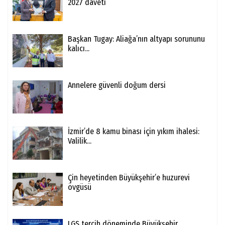
2027 daveti
Başkan Tugay: Aliağa’nın altyapı sorununu
kalıcı...
Annelere güvenli doğum dersi
İzmir’de 8 kamu binası için yıkım ihalesi:
Valilik...
Çin heyetinden Büyükşehir’e huzurevi
övgüsü
LGS tercih döneminde Büyükşehir