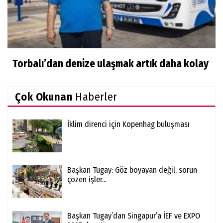
Torbalı’dan denize ulaşmak artık daha kolay
Çok Okunan
Haberler
İklim direnci için Kopenhag buluşması
Başkan Tugay: Göz boyayan değil, sorun
çözen işler...
Başkan Tugay’dan Singapur’a İEF ve EXPO