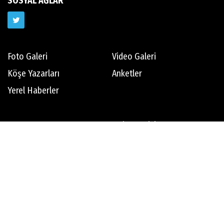
SOSYAL AĞLAR
Foto Galeri
Video Galeri
Köşe Yazarları
Anketler
Yerel Haberler
Hava Durumu
Haber Arşivi
Gazete Arşivi
Künye
İletişim
Çerez Politikası
Gizlilik İlkeleri
Rss