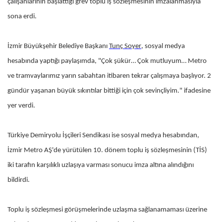
çalışanlarının başlattığı grev toplu iş sözleşmesinin imzalanmasıyla
sona erdi.
İzmir Büyükşehir Belediye Başkanı
Tunç Soyer
, sosyal medya
hesabında yaptığı paylaşımda, "Çok şükür… Çok mutluyum… Metro
ve tramvaylarımız yarın sabahtan itibaren tekrar çalışmaya başlıyor. 2
gündür yaşanan büyük sıkıntılar bittiği için çok sevinçliyim." ifadesine
yer verdi.
Türkiye Demiryolu İşçileri Sendikası ise sosyal medya hesabından,
İzmir Metro AŞ'de yürütülen 10. dönem toplu iş sözleşmesinin (TİS)
iki tarafın karşılıklı uzlaşıya varması sonucu imza altına alındığını
bildirdi.
Toplu iş sözleşmesi görüşmelerinde uzlaşma sağlanamaması üzerine