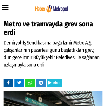
Metro ve tramvayda grev sona
erdi
Üye Paneli
Hava
Köşe
Künye
Demiryol-İş Sendikası’na bağlı İzmir Metro A.Ş.
Durumu
Yazarları
Haber
İletişim
çalışanlarının pazartesi günü başlattıkları grev,
Arşivi
Anketler
Video
Çerez
Galeri
Gazete
Politikası
dün gece İzmir Büyükşehir Belediyesi ile sağlanan
Arşivi
Foto
Gizlilik
uzlaşmayla sona erdi
Galeri
İlkeleri
Dinle