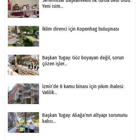
Seferihisar Başkanvekili ilk turda belli oldu:
Yeni isim...
İklim direnci için Kopenhag buluşması
Başkan Tugay: Göz boyayan değil, sorun
çözen işler...
İzmir’de 8 kamu binası için yıkım ihalesi:
Valilik...
Başkan Tugay: Aliağa’nın altyapı sorununu
kalıcı...