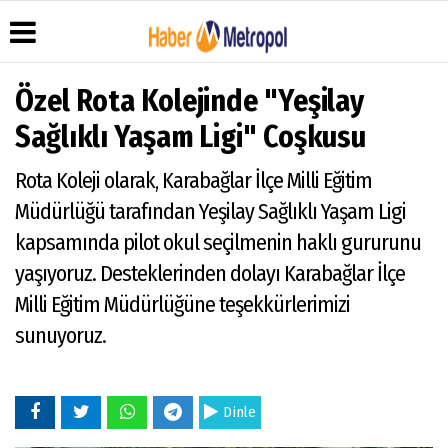
Özel Rota Kolejinde "Yeşilay
Sağlıklı Yaşam Ligi" Coşkusu
Üye Paneli
Hava
Köşe
Künye
Rota Koleji olarak, Karabağlar İlçe Milli Eğitim
Durumu
Yazarları
Haber
İletişim
Müdürlüğü tarafından Yeşilay Sağlıklı Yaşam Ligi
Arşivi
Anketler
Video
Çerez
Galeri
Gazete
Politikası
kapsamında pilot okul seçilmenin haklı gururunu
Arşivi
Foto
Gizlilik
yaşıyoruz. Desteklerinden dolayı Karabağlar İlçe
Galeri
İlkeleri
Milli Eğitim Müdürlüğüne teşekkürlerimizi
sunuyoruz.
Dinle