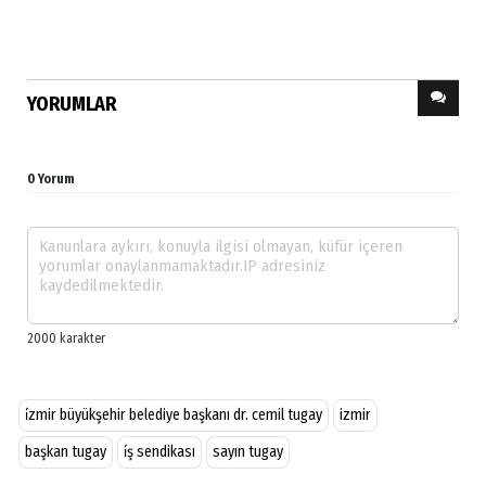
YORUMLAR
0 Yorum
i̇zmir büyükşehir belediye başkanı dr. cemil tugay
izmir
başkan tugay
i̇ş sendikası
sayın tugay