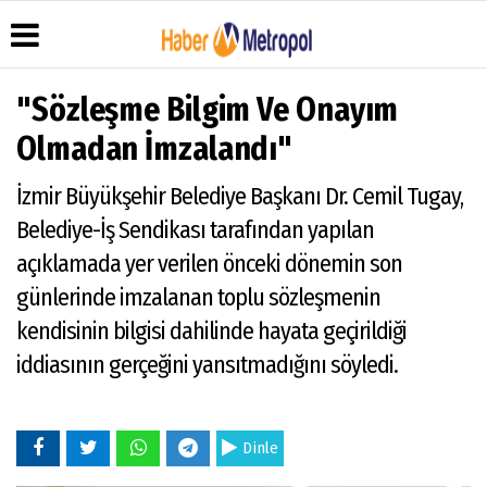
"Sözleşme Bilgim Ve Onayım
Olmadan İmzalandı"
Üye Paneli
Hava
Köşe
Künye
İzmir Büyükşehir Belediye Başkanı Dr. Cemil Tugay,
Durumu
Yazarları
Haber
İletişim
Belediye-İş Sendikası tarafından yapılan
Arşivi
Anketler
Video
Çerez
Galeri
Gazete
Politikası
açıklamada yer verilen önceki dönemin son
Arşivi
Foto
Gizlilik
günlerinde imzalanan toplu sözleşmenin
Galeri
İlkeleri
kendisinin bilgisi dahilinde hayata geçirildiği
iddiasının gerçeğini yansıtmadığını söyledi.
Dinle