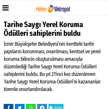
Tarihe Saygı Yerel Koruma
Ödülleri sahiplerini buldu
Üye Paneli
Hava
Köşe
Künye
İzmir Büyükşehir Belediyesi’nin kentteki tarihi
Durumu
Yazarları
Haber
İletişim
yapıların korunması, onarılması, kentsel ve yerel
Arşivi
Anketler
Video
Çerez
Galeri
Gazete
Politikası
koruma bilincin oluşturulması amacıyla
Arşivi
Foto
Gizlilik
düzenlediği Tarihe Saygı Yerel Koruma Ödülleri
Galeri
İlkeleri
sahiplerini buldu. Bu yıl 21’inci kez düzenlenen
Tarihe Saygı Yerel Koruma Ödülleri’ni kazananlar
törenle onurlandırılacak.
Dinle