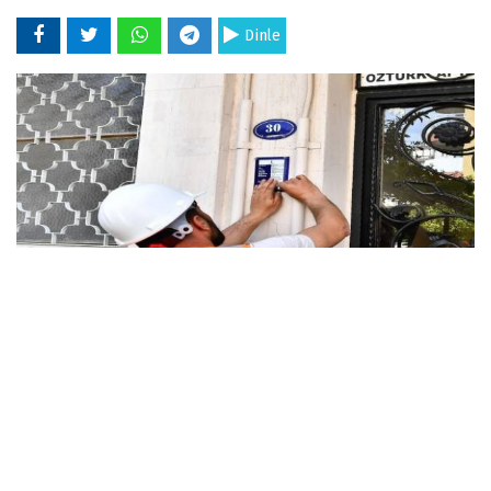
Dinle
30 Ekim 2025 - 10:05
İzmir Büyükşehir Belediye Başkanı Dr. Cemil
Tugay’ın öncülüğünde İzmir’i depreme dirençli
hale getirmeye yönelik çalışmalar sürüyor. Bu