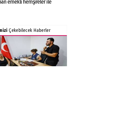
an emekli hemşireler ile
inizi
Çekebilecek Haberler
kşehir'den işitme cihazı
teği