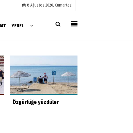
8 Ağustos 2026, Cumartesi
NAT
YEREL
Künye
İletişim
Çerez Politikası
Gizlilik İlkeleri
Hayat kurtaran bab
n
Özgürlüğe yüzdüler
kızını kortlarda
şampiyonluğa hazırl