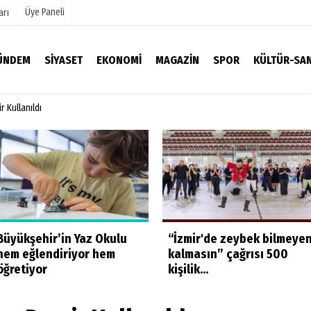
Üye Paneli
arı
ÜNDEM
SIYASET
EKONOMI
MAGAZIN
SPOR
KÜLTÜR-SA
 Kullanıldı
mu
Köşe Yazarları
Video Galeri
Foto Galeri
Büyükşehir’in Yaz Okulu
“İzmir'de zeybek bilmeye
hem eğlendiriyor hem
kalmasın” çağrısı 500
öğretiyor
kişilik...