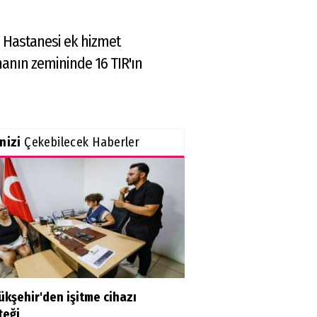
şa Hastanesi ek hizmet
anın zemininde 16 TIR'ın
inizi
Çekebilecek Haberler
kşehir'den işitme cihazı
teği