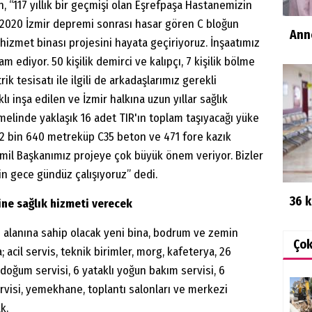
 “117 yıllık bir geçmişi olan Eşrefpaşa Hastanemizin
2020 İzmir depremi sonrası hasar gören C bloğun
Ann
hizmet binası projesini hayata geçiriyoruz. İnşaatımız
ediyor. 50 kişilik demirci ve kalıpçı, 7 kişilik bölme
ik tesisatı ile ilgili de arkadaşlarımız gerekli
lı inşa edilen ve İzmir halkına uzun yıllar sağlık
linde yaklaşık 16 adet TIR'ın toplam taşıyacağı yüke
2 bin 640 metreküp C35 beton ve 471 fore kazık
emil Başkanımız projeye çok büyük önem veriyor. Bizler
çin gece gündüz çalışıyoruz” dedi.
36 k
ine sağlık hizmeti verecek
ım alanına sahip olacak yeni bina, bodrum ve zemin
Ço
; acil servis, teknik birimler, morg, kafeterya, 26
n doğum servisi, 6 yataklı yoğun bakım servisi, 6
visi, yemekhane, toplantı salonları ve merkezi
k.