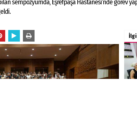
ılan sempozyumda, Eşrefpaşa Hastanesi’nde görev yap
eldi.
İlg
Büyü
des