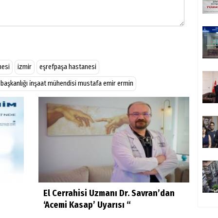
nesi
izmir
eşrefpaşa hastanesi
esi başkanlığı i̇nşaat mühendisi mustafa emir ermin
El Cerrahisi Uzmanı Dr. Savran’dan
‘Acemi Kasap’ Uyarısı “