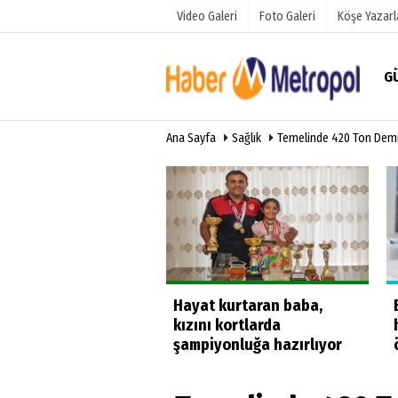
Video Galeri
Foto Galeri
Köşe Yazarl
G
Ana Sayfa
Sağlık
Temelinde 420 Ton Demir
Üye Paneli
Hava Duru
Haber Arşivi
Anketler
Gazete Arşivi
üğe yüzdüler
Hayat kurtaran baba,
kızını kortlarda
şampiyonluğa hazırlıyor