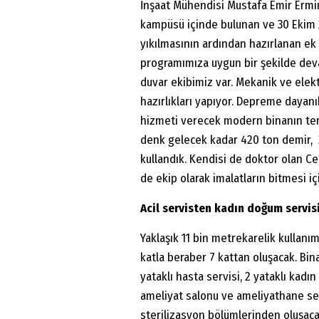
İnşaat Mühendisi Mustafa Emir Ermin,
kampüsü içinde bulunan ve 30 Ekim 
yıkılmasının ardından hazırlanan ek 
programımıza uygun bir şekilde devam 
duvar ekibimiz var. Mekanik ve elektr
hazırlıkları yapıyor. Depreme dayanık
hizmeti verecek modern binanın teme
denk gelecek kadar 420 ton demir, 
kullandık. Kendisi de doktor olan C
de ekip olarak imalatların bitmesi i
Acil servisten kadın doğum servis
Yaklaşık 11 bin metrekarelik kullan
katla beraber 7 kattan oluşacak. Bina
yataklı hasta servisi, 2 yataklı kadı
ameliyat salonu ve ameliyathane ser
sterilizasyon bölümlerinden oluşaca