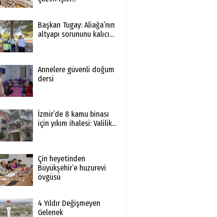
Başkan Tugay: Aliağa’nın
altyapı sorununu kalıcı...
Annelere güvenli doğum
dersi
İzmir’de 8 kamu binası
için yıkım ihalesi: Valilik...
Çin heyetinden
Büyükşehir’e huzurevi
övgüsü
4 Yıldır Değişmeyen
Gelenek