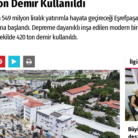
n Demir Kullanıldı
 549 milyon liralık yatırımla hayata geçireceği Eşrefpa
ına başlandı. Depreme dayanıklı inşa edilen modern bin
ekilde 420 ton demir kullanıldı.
İlg
Büyü
des