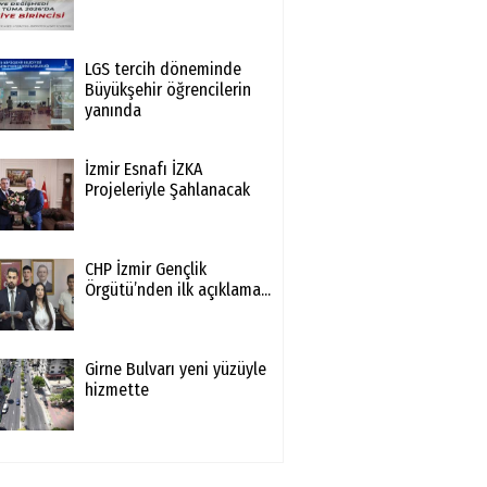
LGS tercih döneminde
Büyükşehir öğrencilerin
yanında
İzmir Esnafı İZKA
Projeleriyle Şahlanacak
CHP İzmir Gençlik
Örgütü’nden ilk açıklama...
Girne Bulvarı yeni yüzüyle
hizmette