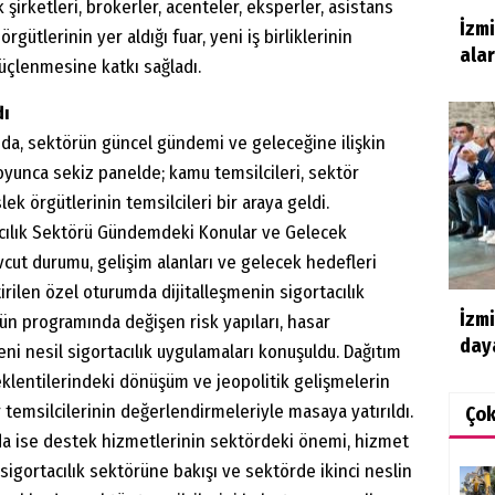
ik şirketleri, brokerler, acenteler, eksperler, asistans
İzm
gütlerinin yer aldığı fuar, yeni iş birliklerinin
ala
güçlenmesine katkı sağladı.
dı
da, sektörün güncel gündemi ve geleceğine ilişkin
boyunca sekiz panelde; kamu temsilcileri, sektör
k örgütlerinin temsilcileri bir araya geldi.
cılık Sektörü Gündemdeki Konular ve Gelecek
cut durumu, gelişim alanları ve gelecek hedefleri
irilen özel oturumda dijitalleşmenin sigortacılık
İzmi
 gün programında değişen risk yapıları, hasar
daya
i nesil sigortacılık uygulamaları konuşuldu. Dağıtım
eklentilerindeki dönüşüm ve jeopolitik gelişmelerin
r temsilcilerinin değerlendirmeleriyle masaya yatırıldı.
Ço
da ise destek hizmetlerinin sektördeki önemi, hizmet
n sigortacılık sektörüne bakışı ve sektörde ikinci neslin