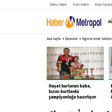
Video Galeri
Foto Galeri
Köşe Yazarl
G
Ana Sayfa
Ekonomi
Sigorta İzmir Sektör
Üye Paneli
Hava Duru
Haber Arşivi
Anketler
Gazete Arşivi
üğe yüzdüler
Hayat kurtaran baba,
kızını kortlarda
şampiyonluğa hazırlıyor