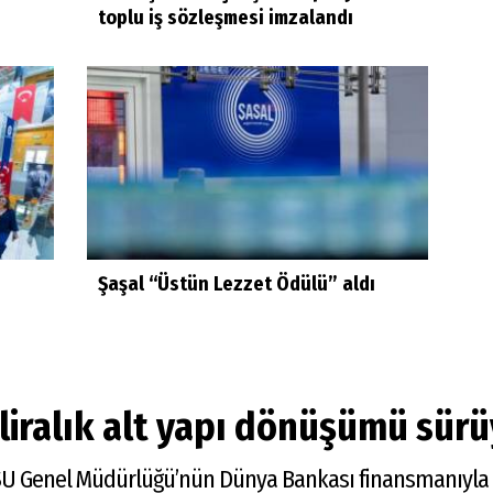
toplu iş sözleşmesi imzalandı
Şaşal “Üstün Lezzet Ödülü” aldı
 liralık alt yapı dönüşümü sür
ZSU Genel Müdürlüğü’nün Dünya Bankası finansmanıyla y