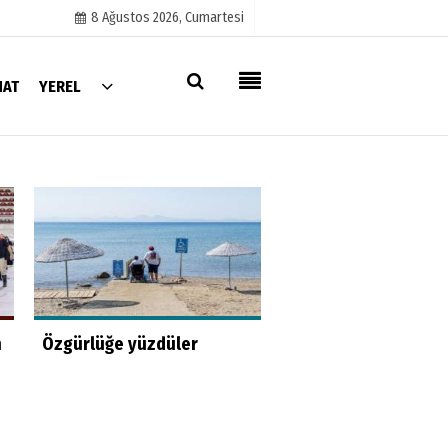
8 Ağustos 2026, Cumartesi
NAT
YEREL
Künye
İletişim
Çerez Politikası
Gizlilik İlkeleri
Hayat kurtaran bab
n
Özgürlüğe yüzdüler
kızını kortlarda
şampiyonluğa hazırl