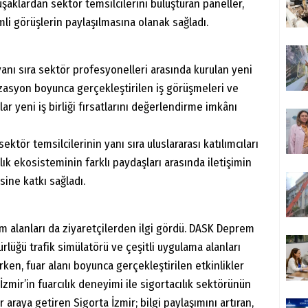
kuşaklardan sektör temsilcilerini buluşturan paneller,
mli görüşlerin paylaşılmasına olanak sağladı.
yanı sıra sektör profesyonelleri arasında kurulan yeni
izasyon boyunca gerçekleştirilen iş görüşmeleri ve
ar yeni iş birliği fırsatlarını değerlendirme imkânı
ktör temsilcilerinin yanı sıra uluslararası katılımcıları
ık ekosisteminin farklı paydaşları arasında iletişimin
ine katkı sağladı.
 alanları da ziyaretçilerden ilgi gördü. DASK Deprem
lüğü trafik simülatörü ve çeşitli uygulama alanları
rken, fuar alanı boyunca gerçekleştirilen etkinlikler
İzmir’in fuarcılık deneyimi ile sigortacılık sektörünün
 araya getiren Sigorta İzmir; bilgi paylaşımını artıran,