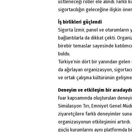
üstleneceği roller ele alındı. Farklı 
sigortacılığın geleceğine ilişkin öne
İş birlikleri güçlendi
Sigorta İzmir, panel ve oturumların 
bağlantılarla da dikkat çekti. Organ
birebir temaslar sayesinde katılımcıl
buldu.
Türkiye’nin dört bir yanından gelen se
da ağırlayan organizasyon, sigortacıl
ve ortak çalışma kültürünün gelişmes
Deneyim ve etkileşim bir aradaydı
Fuar kapsamında oluşturulan deneyim
Simülasyon Tırı, Emniyet Genel Müdür
ziyaretçilere farklı deneyimler suna
organizasyonun etkileşimini artırdı. 
güçlü kurumlarını aynı platformda bir