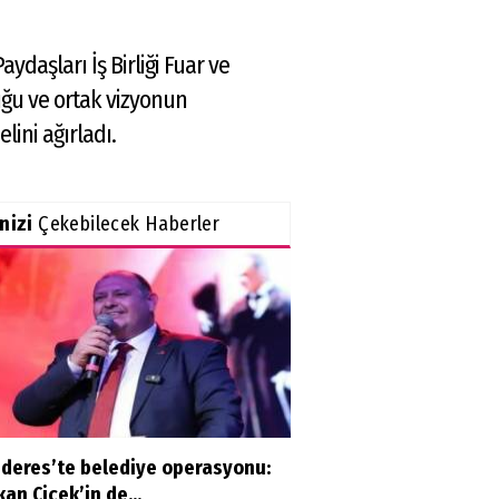
ydaşları İş Birliği Fuar ve
uğu ve ortak vizyonun
lini ağırladı.
inizi
Çekebilecek Haberler
deres’te belediye operasyonu:
an Çiçek’in de...