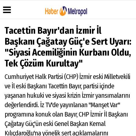
Tacettin Bayır'dan İzmir İl
Başkanı Çağatay Güç'e Sert Uyarı:
Üye Paneli
Hava
Köşe
Künye
"Siyasi Acemiliğinin Kurbanı Oldu,
Durumu
Yazarları
Haber
İletişim
Tek Çözüm Kurultay"
Arşivi
Anketler
Video
Çerez
Galeri
Gazete
Politikası
Cumhuriyet Halk Partisi (CHP) İzmir eski Milletvekili
Arşivi
Foto
Gizlilik
Galeri
ve İl eski Başkanı Tacettin Bayır, partisi içinde
İlkeleri
yaşanan hukuki ve siyasi krizin İzmir yansımalarını
değerlendirdi. İz TV'de yayınlanan "Manşet Var"
programına konuk olan Bayır, CHP İzmir İl Başkanı
Çağatay Güç'ün eski Genel Başkan Kemal
Kılıçdaroğlu'na yönelik sert açıklamalarını