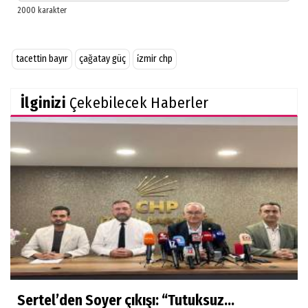
tacettin bayır
çağatay güç
i̇zmir chp
İlginizi
Çekebilecek Haberler
Sertel’den Soyer çıkışı: “Tutuksuz...