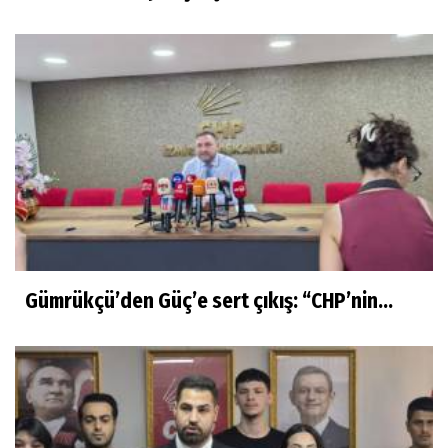
Gümrükçü’den Güç’e sert çıkış: “CHP’nin...